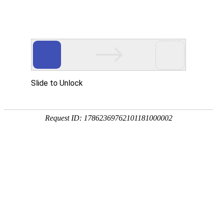
-->
浙江云顶4008官方网
Zhejiang Wansheng Special Steel Co
分享网站
微信
新浪微博
QQ分享
QQ空间
豆瓣网
百度贴吧