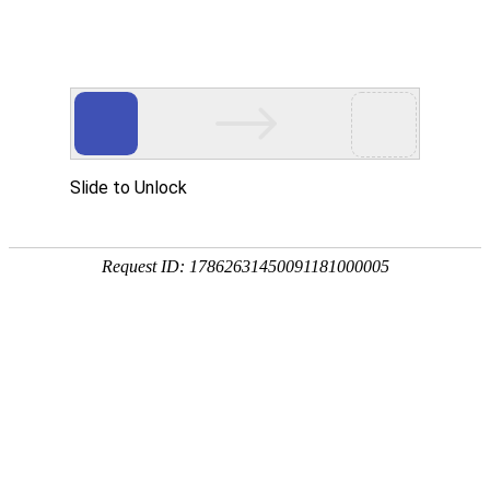
-->
浙江云顶4008官方网
Zhejiang Wansheng Special Steel Co
分享网站
微信
新浪微博
QQ分享
QQ空间
豆瓣网
百度贴吧